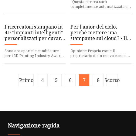
ricerca
“Questa ricerca sarà
Dettagli metriche La forma
sull’invecchiamento
completamente automatizzata e
potrà essere gestita da remoto”.
di Oliver Johnson 31 agosto 2023 1
I ricercatori stampano in
Per l'amor del cielo,
4D “impianti intelligenti”
perché mettere una
personalizzati per curare
stampante sul cloud? • Il
il cancro al seno
registro
Sono ora aperte le candidature
Opinione Proprio come il
per i 3D Printing Industry Awards
proprietario di un nuovo cucciolo
2023. Chi sono i leader nella
che si sveglia davanti a una scena
stampa 3D? Scoprilo il
di distruzione, gli utent
Primo
4
5
6
7
8
Scorso
Navigazione rapida