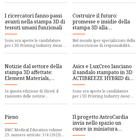
su cui la cacca no
Science X. Gli edito
I ricercatori fanno passi
Costruire il futuro:
avanti nella stampa 3D di
promesse e insidie ​​​​della
tessuti umani funzionali
stampa 3D alla
conferenza sulle
costruzioni CLM 2023:
Sono ora aperte le candidature
Nel mondo iper-specializzato della
rischi e assicurazioni
per i 3D Printing Industry Awards
sottoscrizione di responsabilità
2023. Chi sono i leader nella
civile prodotti, i migliori
stampa 3D? Scoprilo il
sottoscrittori sanno di
Notizie dal settore della
Asics e LuxCreo lanciano
stampa 3D affettate:
il sandalo stampato in 3D
Element Materials,
ACTIBREEZE HYBRID di
Farsoon, Mechnano,
seconda generazione
Enable 3D, Renishaw e
In questa edizione di Sliced, il
Sono ora aperte le candidature
altro ancora
riassunto delle notizie
per i 3D Printing Industry Awards
sull’industria della stampa 3D,
2023. Chi sono i leader nella
copriamo gli ultimi sviluppi a
stampa 3D? Scoprilo il
Pieno
Il progetto AstroCardia
invia nello spazio un
cuore in miniatura
BMC Medical Education volume
stampato in 3D per la
23, numero articolo: 574 (2023)
Cita questo articolo 282 Accessi