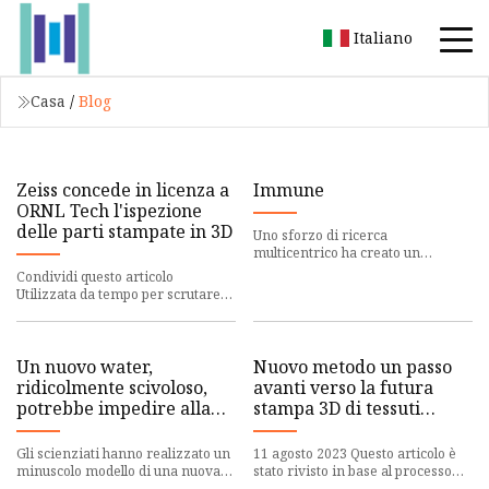
Italiano
Casa
/
Blog
Zeiss concede in licenza a
Immune
ORNL Tech l'ispezione
delle parti stampate in 3D
Uno sforzo di ricerca
multicentrico ha creato un
modello di tessuto renale
Condividi questo articolo
immuno-infiltrato che può essere
Utilizzata da tempo per scrutare
utilizzato p
all'interno dei componenti
metallici stampati in 3D, la scan
Un nuovo water,
Nuovo metodo un passo
ridicolmente scivoloso,
avanti verso la futura
potrebbe impedire alla
stampa 3D di tessuti
cacca di attaccarsi,
umani
riferiscono gli scienziati
Gli scienziati hanno realizzato un
11 agosto 2023 Questo articolo è
minuscolo modello di una nuova
stato rivisto in base al processo
toilette incredibilmente scivolosa
editoriale e alle politiche di