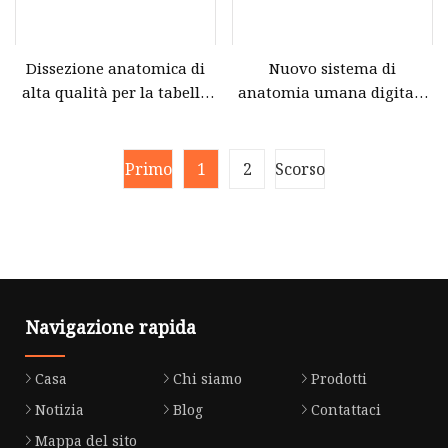
Dissezione anatomica di
Nuovo sistema di
alta qualità per la tabella
anatomia umana digitale
dell'autopsia virtuale del
alla moda Anatomage
corpo 3D di anatomia
Tavolo per autopsia
universitaria
virtuale del corpo 3D
Primo
1
2
Scorso
Navigazione rapida
Casa
Chi siamo
Prodotti
Notizia
Blog
Contattaci
Mappa del sito