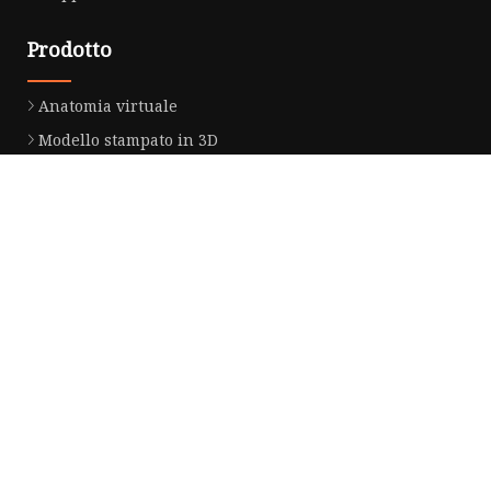
Prodotto
Anatomia virtuale
Modello stampato in 3D
Piattaforma didattica della morfologia
Tavola anatomica virtuale
Sistema di anatomia virtuale
Modello umano stampato in 3D
Modello di tomografia stampata in 3D
Azienda partner