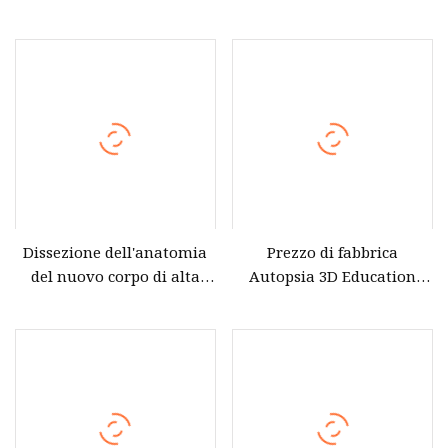
Tabella del sistema di
autopsia della scuola
anatomia del corpo umano
medica 3D per l'università
digitale
Dissezione dell'anatomia
Prezzo di fabbrica
del nuovo corpo di alta
Autopsia 3D Education
qualità per il tavolo
Anatomage Tabella di
dell'autopsia virtuale di
dissezione di anatomia
anatomia universitaria
virtuale per l'università