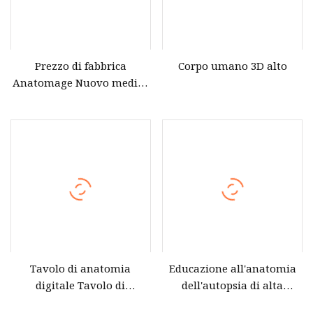
Prezzo di fabbrica
Corpo umano 3D alto
Anatomage Nuovo medico
3D per la dissezione di
anatomia scolastica
Tavolo per autopsia
virtuale
Tavolo di anatomia
Educazione all'anatomia
digitale Tavolo di
dell'autopsia di alta
dissezione virtuale digitale
qualità 3D Medical per la