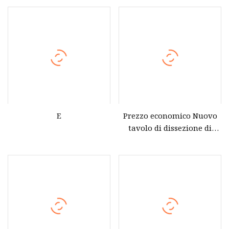
per la formazione medica
tabella di anatomia
virtuale della scuola
E
Prezzo economico Nuovo
tavolo di dissezione di
anatomia virtuale 3D per
la scuola di autopsia per
l'università